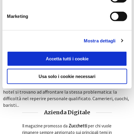
Marketing
Mostra dettagli
GESTIONE DEL PERSONALE
HOSPITALITY
La carenza di personale stagionale
Accetta tutti i cookie
nella ristorazione e nell’hotellerie: sfide
e soluzioni
Usa solo i cookie necessari
16 Aprile 2025
Ogni anno, con l’inizio della stagione turistica, ristoranti e
hotel si trovano ad affrontare la stessa problematica: la
difficoltà nel reperire personale qualificato. Camerieri, cuochi,
baristi...
Azienda Digitale
Il magazine promosso da
Zucchetti
per chi vuole
rimanere sempre aggiornato sui principali temi in