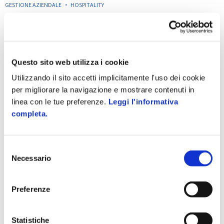
GESTIONE AZIENDALE
HOSPITALITY
Il nuovo marketing della ristorazione:
come fidelizzare i clienti con il digitale
20 Giugno 2025
Nel marketing della ristorazione, tecnologie come CRM e
Questo sito web utilizza i cookie
sistemi di loyalty digitale stanno rivoluzionando il modo in cui
Utilizzando il sito accetti implicitamente l'uso dei cookie
i ristoranti raccolgono e usano i dati dei clienti per aumentare
per migliorare la navigazione e mostrare contenuti in
la...
linea con le tue preferenze.
Leggi l'informativa
completa.
Selezione
Necessario
del
consenso
Preferenze
Statistiche