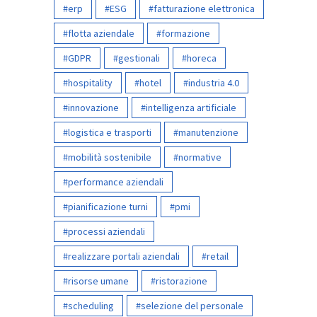
erp
ESG
fatturazione elettronica
flotta aziendale
formazione
GDPR
gestionali
horeca
hospitality
hotel
industria 4.0
innovazione
intelligenza artificiale
logistica e trasporti
manutenzione
mobilità sostenibile
normative
performance aziendali
pianificazione turni
pmi
processi aziendali
realizzare portali aziendali
retail
risorse umane
ristorazione
scheduling
selezione del personale